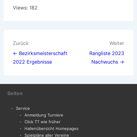
Views: 182
Beitragsnavigation
Zurück
Weiter
← Bezirksmeisterschaft
Rangliste 2023
2022 Ergebnisse
Nachwuchs →
Seiten
Service
Anmeldung Turniere
Click TT wie früher
Hallenübersicht Homepages
Spielpläne aller Vereine