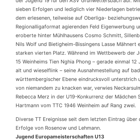
der Jugend 19 für den ASV Grünwettersbach auf. Mi
sieben Erfolgen und lediglich vier Niederlagen betrie
dem erlesenen, teilweise auf Oberliga- beziehungsw
Regionalligaformat agierenden Feld Eigenwerbung u
eroberte hinter Mühlhausens Cosmo Schmitt, Sillen
Nils Wolf und Bietigheim-Bissingens Lasse Mähnert 
starken vierten Platz. Während im Wettbewerb der 
15 Weinheims Tien Nghia Phong – gerade einmal 12 
alt und wieselflink – seine Ausnahmestellung auf ba
württembergischer Ebene eindrucksvoll unterstrich 
von niemandem zu knacken war, verwies Neckarsul
Rebecca Merz in der U19-Konkurrenz der Mädchen 
Hartmann vom TTC 1946 Weinheim auf Rang zwei.
Diverse TT Ereignisse seit dem letzten Eintrag über 
Erfolge von Rosenow und Lehmann.
Jugend Europameisterschaften U13