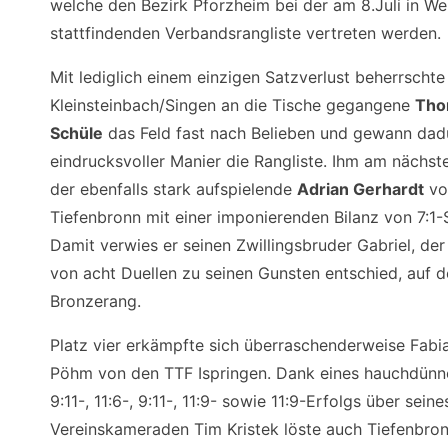
welche den Bezirk Pforzheim bei der am 8.Juli in W
stattfindenden Verbandsrangliste vertreten werden.
Mit lediglich einem einzigen Satzverlust beherrschte
Kleinsteinbach/Singen an die Tische gegangene
Tho
Schüle
das Feld fast nach Belieben und gewann dad
eindrucksvoller Manier die Rangliste. Ihm am nächs
der ebenfalls stark aufspielende
Adrian Gerhardt
vo
Tiefenbronn mit einer imponierenden Bilanz von 7:1-
Damit verwies er seinen Zwillingsbruder Gabriel, der
von acht Duellen zu seinen Gunsten entschied, auf 
Bronzerang.
Platz vier erkämpfte sich überraschenderweise Fabi
Pöhm von den TTF Ispringen. Dank eines hauchdünn
9:11-, 11:6-, 9:11-, 11:9- sowie 11:9-Erfolgs über seine
Vereinskameraden Tim Kristek löste auch Tiefenbro