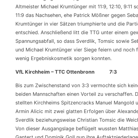
Altmeister Michael Krumtünger mit 11:9, 12:10, 9:11 s
11:9 das Nachsehen, ehe Patrick Mößner gegen Seba
Krumtünger in vier Sätzen triumphierte und die Parti
entschied. Anschließend litt die TTG unter einem ge
Spannungsabfall, so dass Sverdlik, Tomsic sowie Se
und Michael Krumtünger vier Siege feiern und noch f
wenig Ergebniskosmetik sorgen konnten.
VfL Kirchheim – TTC Ottenbronn 7:3
Bis zum Zwischenstand von 3:3 vermochte sich kein
beiden Mannschaften einen Vorteil zu verschaffen. 
stellten Kirchheims Spitzencracks Manuel Mangold 
Armin Alicic mit zwei glatten Erfolgen über Alexand
Sverdlik beziehungsweise Christian Tomsic die Weic
Von dieser Ausgangslage beflügelt wussten Matthia
Gantert und Dominik Goll nun ihre Auftaktniederlag