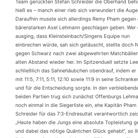
Team gerückten Stefan Schreider die Oberhand behie
hieß es – manch einer rieb sich verwundert die Augen
Daraufhin musste sich allerdings Remy Pham gegen
bärenstarken Axel Lehmann geschlagen geben. Wer
ausging, dass Kleinsteinbach/Singens Equipe nun
einbrechen würde, sah sich getäuscht, stellte doch
gegen Schwarz nach zwei abgewehrten Matchbälle
alten Abstand wieder her. Im Spitzenduell setzte Lee
schließlich das Sahnehäubchen obendrauf, indem er
mit 11:5, 7:11, 5:11, 12:10 sowie 11:9 in seine Schrank
und für die Entscheidung sorgte. In den verbleibend
beiden Partien trug sich zunächst Offenburgs Lehm
noch einmal in die Siegerliste ein, ehe Kapitän Pha
Schreider für das 7:3-Endresultat verantwortlich zei
„Heute haben die Jungs eine absolute Topleistung g
und dabei das nötige Quäntchen Glück gehabt“, so Ili