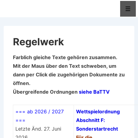
↓
Men
Zum
Inhalt
Regelwerk
Farblich gleiche Texte gehören zusammen.
Mit der Maus über den Text schweben, um
dann per Click die zugehörigen Dokumente zu
öffnen.
Übergreifende Ordnungen
siehe BaTTV
=== ab 2026 / 2027
Wettspielordnung
===
Abschnitt F:
Letzte Änd. 27. Juni
Sonderstartrecht
2026
Für die