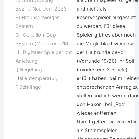
E) Strafordnung
als Stammspieler zu gelte
Bezirk_Neu Juni 2023
und nicht als
F) Braunschweiger
Reservespieler eingestuft
System
zu werden. Für diese
G) Corbillon-Cup-
Spieler gibt es aber noch
System (Mädchen U19)
die Möglichkeit wenn sie i
H)
Digitaler Spielbericht
der Halbrunde davor
Anleitung
(Vorrunde 19/20) ihr Soll
I) Regelung
(mindestens 2 Spiele)
Hallentemperatur,
erfüllt haben, bei mir eine
Flüchtlinge
entsprechenden Antrag zu
stellen und ich werde dan
den Haken bei „Res“
wieder entfernen.
Damit gelten sie weiterhin
als Stammspieler.