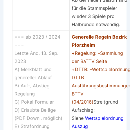
Ab der neuen Saison sind
für die Stammspieler
wieder 3 Spiele pro
Halbrunde notwendig.
=== ab 2023 / 2024
Generelle Regeln Bezirk
===
Pforzheim
Letzte Änd. 13. Sep.
+Regelung: –
Sammlung
2023
der BaTTV Seite
A) Merkblatt und
+DTTB: –
Wettspielordnun
genereller Ablauf
DTTB
B) Auf-, Abstieg
Ausführungsbestimmunge
Regelung
BTTV
C)
Pokal Formular
(04/2016)
Streitgrund
D)
Erlaubte Beläge
Aufschlag:
(PDF Downl. möglich)
Siehe
Wettspielordnung
E) Strafordnung
Auszug