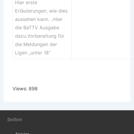
Hier
erste
Erläuterungen
, wie dies
aussehen kann. ..Hier
die
BaTTV Ausgabe
dazu.
Vorbereitung für
die Meldungen der
Ligen „unter 18“
Views: 898
Seiten