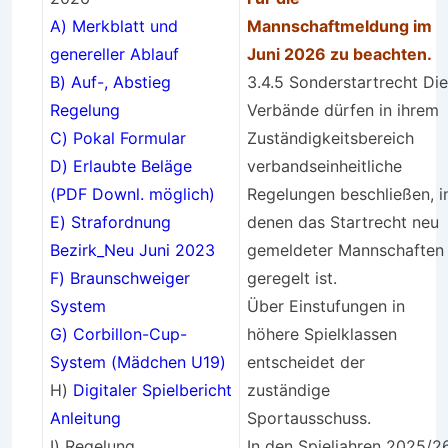
A) Merkblatt und
Mannschaftmeldung im
genereller Ablauf
Juni 2026 zu beachten.
B)
Auf-, Abstieg
3.4.5 Sonderstartrecht Die
Regelung
Verbände dürfen in ihrem
C)
Pokal Formular
Zuständigkeitsbereich
D)
Erlaubte Beläge
verbandseinheitliche
(PDF Downl. möglich)
Regelungen beschließen, i
E) Strafordnung
denen das Startrecht neu
Bezirk_Neu Juni 2023
gemeldeter Mannschaften
F) Braunschweiger
geregelt ist.
System
Über Einstufungen in
G) Corbillon-Cup-
höhere Spielklassen
System (Mädchen U19)
entscheidet der
H)
Digitaler Spielbericht
zuständige
Anleitung
Sportausschuss.
I) Regelung
In den Spieljahren 2025/2