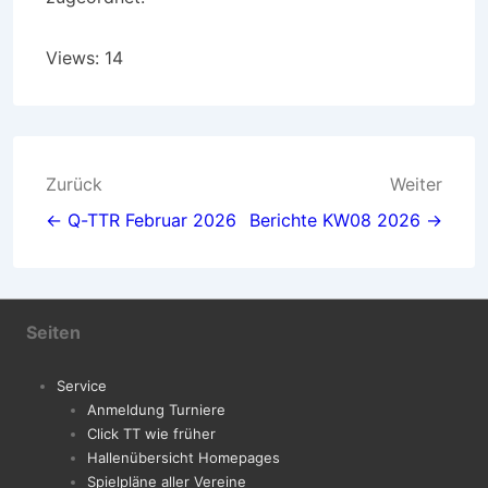
Views: 14
Beitragsnavigation
Zurück
Weiter
← Q-TTR Februar 2026
Berichte KW08 2026 →
Seiten
Service
Anmeldung Turniere
Click TT wie früher
Hallenübersicht Homepages
Spielpläne aller Vereine