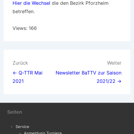
Hier die Wechsel
die den Bezirk Pforzheim
betreffen.
Views: 166
Beitragsnavigation
Zurück
Weiter
← Q-TTR Mai
Newsletter BaTTV zur Saison
2021
2021/22 →
Seiten
Service
Anmeldung Turniere