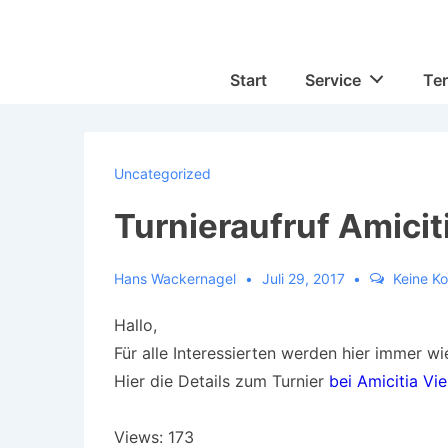
↓
Zum
Inhalt
Hauptnavigation
Start
Service
Te
Uncategorized
Turnieraufruf Amicit
Hans Wackernagel
Juli 29, 2017
Keine K
Hallo,
Für alle Interessierten werden hier immer w
Hier die Details zum Turnier
bei Amicitia Vi
Views: 173