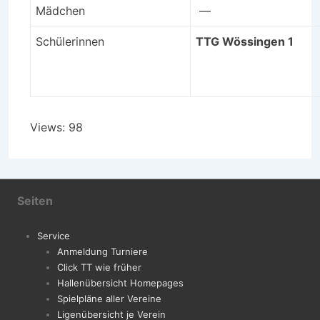
Mädchen
—
Schülerinnen
TTG Wössingen 1
Views: 98
Seiten
Service
Anmeldung Turniere
Click TT wie früher
Hallenübersicht Homepages
Spielpläne aller Vereine
Ligenübersicht je Verein