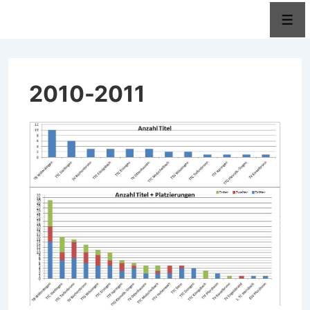
↓
Men
Zum
Inhalt
2010-2011