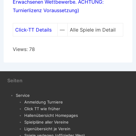
Erwachsenen Wettbewerbe. ACHTUNG:
Turnierlizenz Voraussetzung)
Click-TT Details
—
Alle Spiele im Detail
Views: 78
Seiten
Service
Anmeldung Turniere
Click TT wie früher
Hallenübersicht Homepages
Spielpläne aller Vereine
Ligenübersicht je Verein
Spiele verlegen (offizieller Weg)