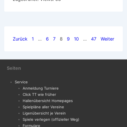
Seitennummerierung
Zurück
1
…
6
7
8
9
10
…
47
Weiter
der
Beiträge
Seiten
Service
Anmeldung Turniere
Click TT wie früher
Hallenübersicht Homepages
Spielpläne aller Vereine
Ligenübersicht je Verein
Spiele verlegen (offizieller Weg)
Formulare