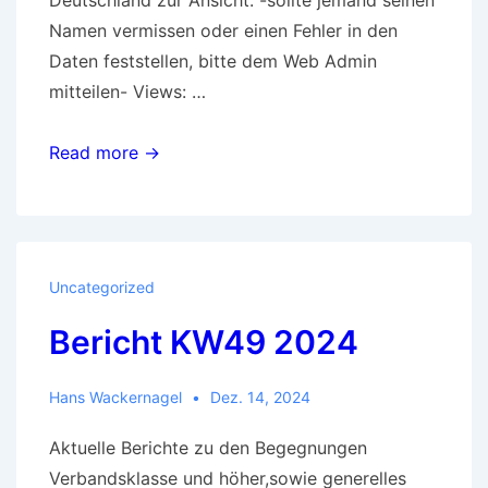
Deutschland zur Ansicht. -sollte jemand seinen
Namen vermissen oder einen Fehler in den
Daten feststellen, bitte dem Web Admin
mitteilen- Views: …
Q-
Read more →
TTR
Dez.
2024
Uncategorized
Bericht KW49 2024
Hans Wackernagel
Dez. 14, 2024
Aktuelle Berichte zu den Begegnungen
Verbandsklasse und höher,sowie generelles