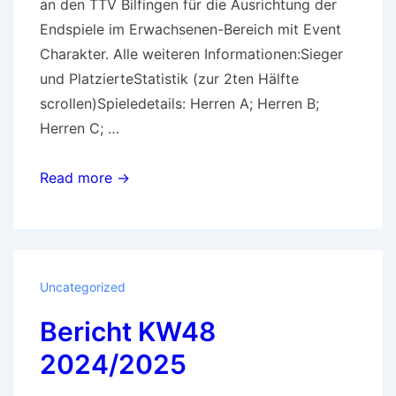
an den TTV Bilfingen für die Ausrichtung der
Endspiele im Erwachsenen-Bereich mit Event
Charakter. Alle weiteren Informationen:Sieger
und PlatzierteStatistik (zur 2ten Hälfte
scrollen)Spieledetails: Herren A; Herren B;
Herren C; …
Pokalsaison
Read more →
2024/2025
beendet
Uncategorized
Bericht KW48
2024/2025